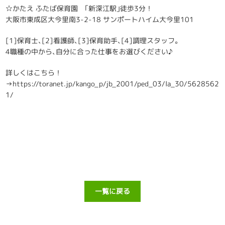
☆かたえ ふたば保育園 ｢新深江駅｣徒歩3分！
大阪市東成区大今里南3-2-18 サンポートハイム大今里101
[1]保育士､[2]看護師､[3]保育助手､[4]調理スタッフ｡
4職種の中から､自分に合った仕事をお選びください♪
詳しくはこちら！
→https://toranet.jp/kango_p/jb_2001/ped_03/la_30/5628562
1/
一覧に戻る