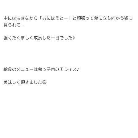
中には泣きながら「おにはそとー」と頑張って鬼に立ち向かう姿も
見られて…
強くたくましく成長した一日でした♪
給食のメニューは鬼っ子肉みそライス♪
美味しく頂きました😝